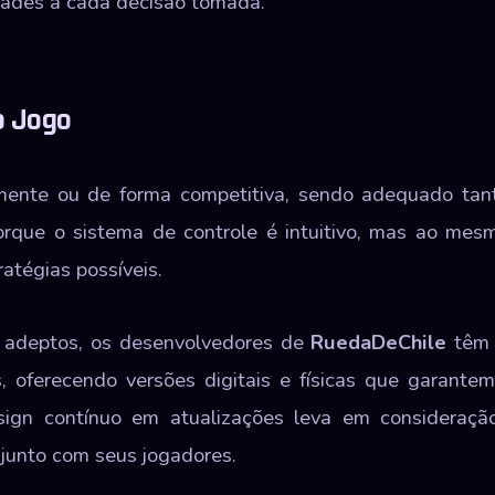
dades a cada decisão tomada.
o Jogo
ente ou de forma competitiva, sendo adequado tant
porque o sistema de controle é intuitivo, mas ao me
atégias possíveis.
 adeptos, os desenvolvedores de
RuedaDeChile
têm 
, oferecendo versões digitais e físicas que garante
esign contínuo em atualizações leva em consideraç
 junto com seus jogadores.