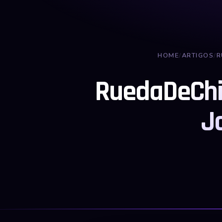
HOME
/
ARTIGOS
/
R
RuedaDeChil
J