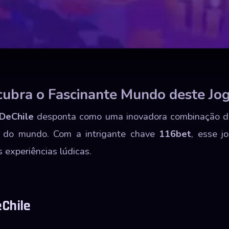
ubra o Fascinante Mundo deste Jo
DeChile
desponta como uma inovadora combinação de 
r do mundo. Com a intrigante chave
116bet
, esse j
 experiências lúdicas.
Chile