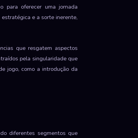
do para oferecer uma jornada
estratégica e a sorte inerente,
ências que resgatem aspectos
traídos pela singularidade que
de jogo, como a introdução da
endo diferentes segmentos que