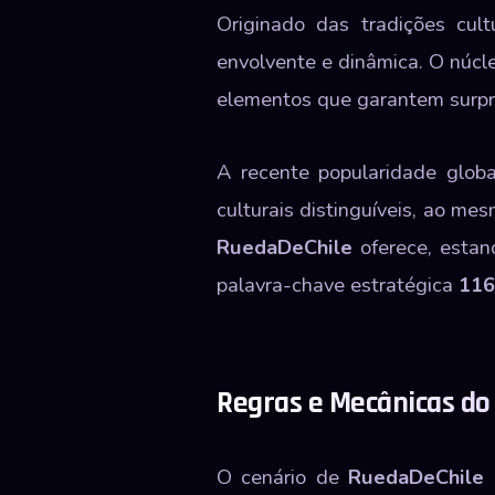
Originado das tradições cult
envolvente e dinâmica. O núcle
elementos que garantem surpr
A recente popularidade glob
culturais distinguíveis, ao m
RuedaDeChile
oferece, estan
palavra-chave estratégica
116
Regras e Mecânicas do
O cenário de
RuedaDeChile
é