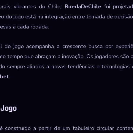
urais vibrantes do Chile,
RuedaDeChile
foi projeta
o do jogo está na integração entre tomada de decisão 
esas a cada rodada.
al do jogo acompanha a crescente busca por experi
esmo tempo que abraçam a inovação. Os jogadores são a
do sempre aliados a novas tendências e tecnologias 
bet
.
 Jogo
 construído a partir de um tabuleiro circular cont