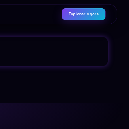
Explorar Agora