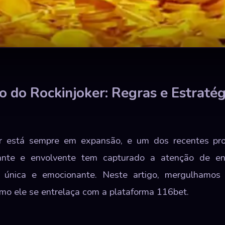
 do Rockinjoker: Regras e Estratég
r está sempre em expansão, e um dos recentes pro
igante e envolvente tem capturado a atenção de e
 única e emocionante. Neste artigo, mergulhamos 
mo ele se entrelaça com a plataforma 116bet.