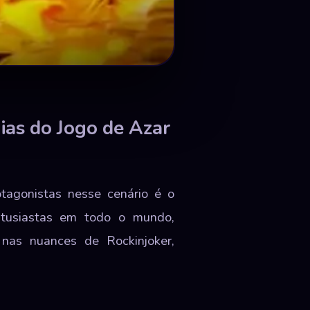
ias do Jogo de Azar
tagonistas nesse cenário é o
ntusiastas em todo o mundo,
nas nuances de Rockinjoker,