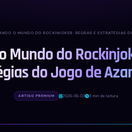
ANDO O MUNDO DO ROCKINJOKER: REGRAS E ESTRATÉGIAS D
o Mundo do Rockinjok
égias do Jogo de Azar
2026-06-03
3 min de leitura
ARTIGO PREMIUM