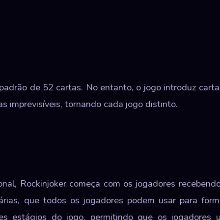
 padrão de 52 cartas. No entanto, o jogo introduz cart
 imprevisíveis, tornando cada jogo distinto.
onal, Rockinjoker começa com os jogadores recebendo
tárias, que todos os jogadores podem usar para for
s estágios do jogo, permitindo que os jogadores u