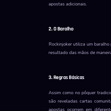
apostas adicionais.
2. O Baralho
Rockinjoker utiliza um baralho
resultado das mãos de maneiras
3. Regras Básicas
Assim como no pôquer tradici
são reveladas cartas comuni
apostas ocorrem em diferente