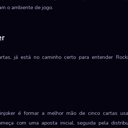
am o ambiente de jogo.
er
rtas, já está no caminho certo para entender Rocki
kinjoker é formar a melhor mão de cinco cartas us
omeça com uma aposta inicial, seguida pela distrib