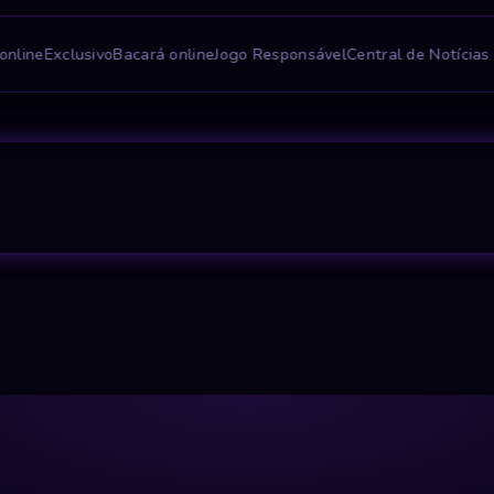
online
Exclusivo
Bacará online
Jogo Responsável
Central de Notícias