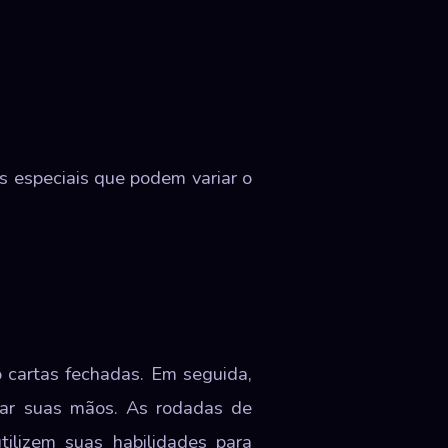
as especiais que podem variar o
 cartas fechadas. Em seguida,
mar suas mãos. As rodadas de
tilizem suas habilidades para