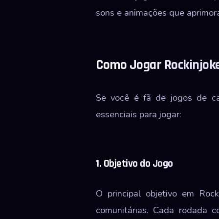
sons e animações que aprimor
Como Jogar Rockinjok
Se você é fã de jogos de ca
essenciais para jogar:
1. Objetivo do Jogo
O principal objetivo em Roc
comunitárias. Cada rodada c