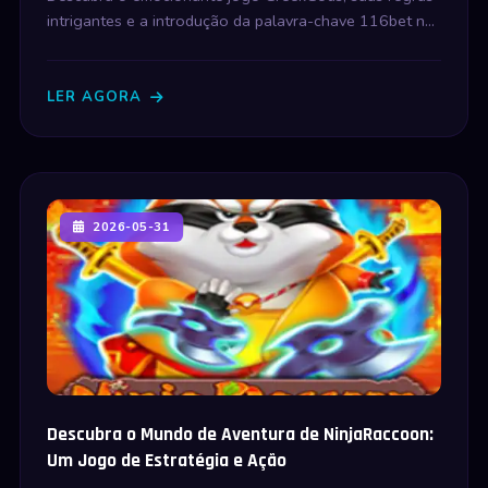
intrigantes e a introdução da palavra-chave 116bet no
universo dos jogos modernos.
LER AGORA
2026-05-31
Descubra o Mundo de Aventura de NinjaRaccoon:
Um Jogo de Estratégia e Ação