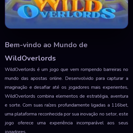
Bem-vindo ao Mundo de
WildOverlords
WildOverlords é um jogo que vem rompendo barreiras no
mundo das apostas online. Desenvolvido para capturar a
imaginação e desafiar até os jogadores mais experientes,
WildOverlords combina elementos de estratégia, aventura
e sorte. Com suas raízes profundamente ligadas a 116bet,
uma plataforma reconhecida por sua inovação no setor, este
jogo oferece uma experiência incomparável aos seus
jogadores.