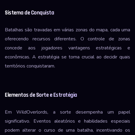
Sistema de Conquista
Batalhas são travadas em várias zonas do mapa, cada uma
oferecendo recursos diferentes. O controle de zonas
concede aos jogadores vantagens estratégicas e
econômicas. A estratégia se torna crucial ao decidir quais
territórios conquistaram.
Elementos de Sorte e Estratégia
Em WildOverlords, a sorte desempenha um papel
significativo. Eventos aleatórios e habilidades especiais
podem alterar o curso de uma batalha, incentivando os