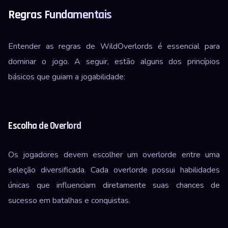
Regras Fundamentais
Entender as regras de WildOverlords é essencial para
dominar o jogo. A seguir, estão alguns dos princípios
básicos que guiam a jogabilidade:
Escolha de Overlord
Os jogadores devem escolher um overlorde entre uma
seleção diversificada. Cada overlorde possui habilidades
únicas que influenciam diretamente suas chances de
sucesso em batalhas e conquistas.