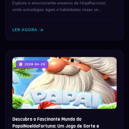
Explore o emocionante universo de NinjaRaccoon,
onde estratégias ágeis e habilidades ninjas se
encontram em uma jornada cheia de desafios.
LER AGORA
2026-04-26
Descubra o Fascinante Mundo do
PapaiNoeldaFortuna: Um Jogo de Sorte e