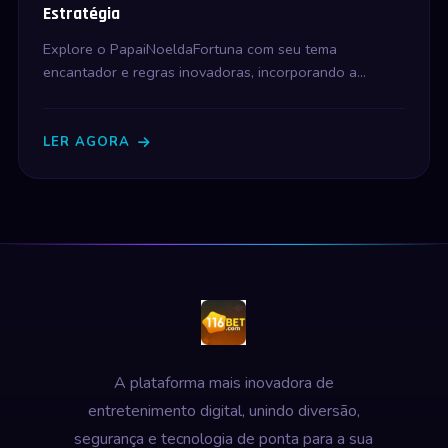
Estratégia
Explore o PapaiNoeldaFortuna com seu tema
encantador e regras inovadoras, incorporando a
diversão das festividades natalinas e a adrenalina do
mundo dos jogos.
LER AGORA
A plataforma mais inovadora de
entretenimento digital, unindo diversão,
segurança e tecnologia de ponta para a sua