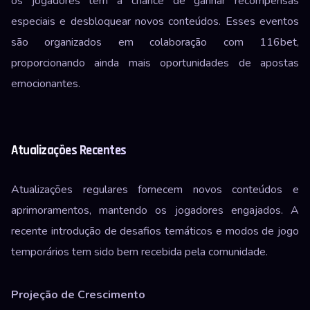
os jogadores têm a chance de ganhar recompensas
especiais e desbloquear novos conteúdos. Esses eventos
são organizados em colaboração com 116bet,
proporcionando ainda mais oportunidades de apostas
emocionantes.
Atualizações Recentes
Atualizações regulares fornecem novos conteúdos e
aprimoramentos, mantendo os jogadores engajados. A
recente introdução de desafios temáticos e modos de jogo
temporários tem sido bem recebida pela comunidade.
Projeção de Crescimento