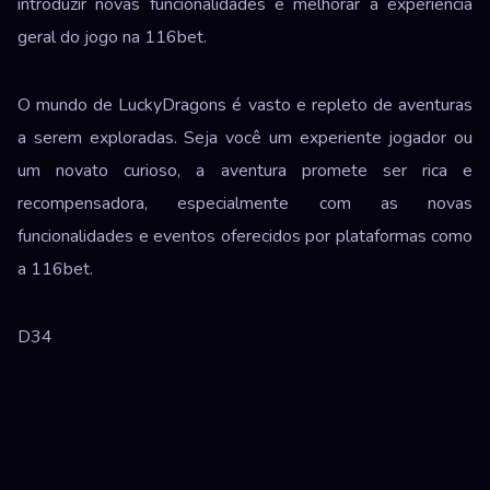
introduzir novas funcionalidades e melhorar a experiência
geral do jogo na 116bet.
O mundo de LuckyDragons é vasto e repleto de aventuras
a serem exploradas. Seja você um experiente jogador ou
um novato curioso, a aventura promete ser rica e
recompensadora, especialmente com as novas
funcionalidades e eventos oferecidos por plataformas como
a 116bet.
D34