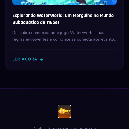
Explorando WaterWorld: Um Mergulho no Mundo
Subaquático de 116bet
Descubra o emocionante jogo WaterWorld, suas
regras envolventes e como ele se conecta aos eventos
atuais.
LER AGORA
A plataforma mais inovadora de