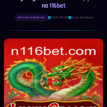
na 116bet
2026-05-05
3 min de leitura
ARTIGO PREMIUM