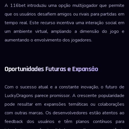
A 116bet introduziu uma opção multijogador que permite
que os usuários desafiem amigos ou rivais para partidas em
tempo real. Este recurso incentiva uma interação social em
um ambiente virtual, ampliando a dimensão do jogo e
aumentando o envolvimento dos jogadores.
Oportunidades Futuras e Expansão
Com o sucesso atual e a constante inovação, o futuro de
LuckyDragons parece promissor. A crescente popularidade
pode resultar em expansões temáticas ou colaborações
com outras marcas. Os desenvolvedores estão atentos ao
feedback dos usuários e têm planos contínuos para