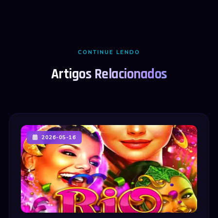
CONTINUE LENDO
Artigos Relacionados
2026-05-16