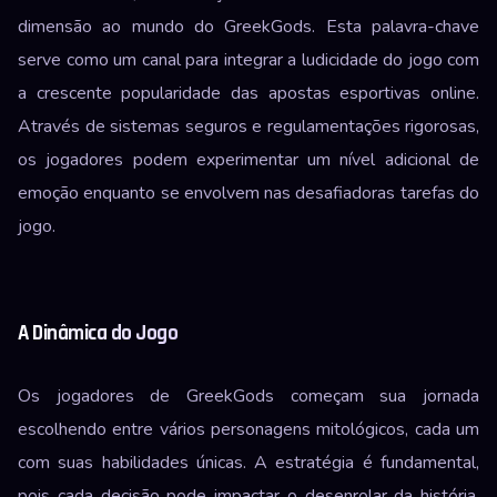
dimensão ao mundo do GreekGods. Esta palavra-chave
serve como um canal para integrar a ludicidade do jogo com
a crescente popularidade das apostas esportivas online.
Através de sistemas seguros e regulamentações rigorosas,
os jogadores podem experimentar um nível adicional de
emoção enquanto se envolvem nas desafiadoras tarefas do
jogo.
A Dinâmica do Jogo
Os jogadores de GreekGods começam sua jornada
escolhendo entre vários personagens mitológicos, cada um
com suas habilidades únicas. A estratégia é fundamental,
pois cada decisão pode impactar o desenrolar da história.