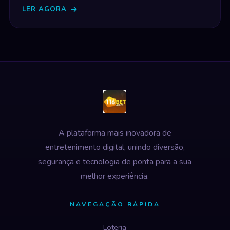
LER AGORA
A plataforma mais inovadora de
entretenimento digital, unindo diversão,
segurança e tecnologia de ponta para a sua
melhor experiência.
NAVEGAÇÃO RÁPIDA
Loteria