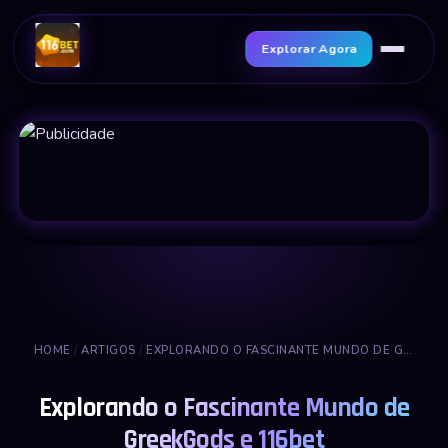
Explorar Agora
HOME
/
ARTIGOS
/
EXPLORANDO O FASCINANTE MUNDO DE GREEKGODS E 116BET
Explorando o Fascinante Mundo de
GreekGods e 116bet