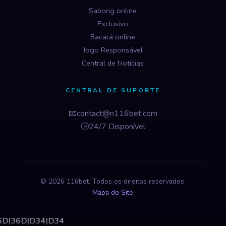
Sabong online
Exclusivo
Bacará online
Jogo Responsável
Central de Notícias
CENTRAL DE SUPORTE
📧
contact@n116bet.com
🕒
24/7 Disponível
© 2026 116bet. Todos os direitos reservados.
Mapa do Site
|
D34
|
D34