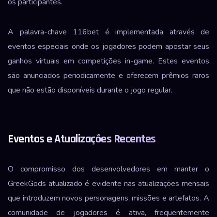
os participantes.
A palavra-chave 116bet é implementada através de
eventos especiais onde os jogadores podem apostar seus
ganhos virtuais em competições in-game. Estes eventos
são anunciados periodicamente e oferecem prêmios raros
que não estão disponíveis durante o jogo regular.
Eventos e Atualizações Recentes
O compromisso dos desenvolvedores em manter o
GreekGods atualizado é evidente nas atualizações mensais
que introduzem novos personagens, missões e artefatos. A
comunidade de jogadores é ativa, frequentemente