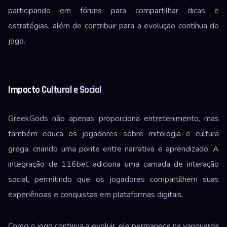
participando em fóruns para compartilhar dicas e
estratégias, além de contribuir para a evolução contínua do
jogo.
Impacto Cultural e Social
GreekGods não apenas proporciona entretenimento, mas
também educa os jogadores sobre mitologia e cultura
grega, criando uma ponte entre narrativa e aprendizado. A
integração de 116bet adiciona uma camada de interação
social, permitindo que os jogadores compartilhem suas
experiências e conquistas em plataformas digitais.
Como o jogo continua a evoluir, ele permanece na vanguarda