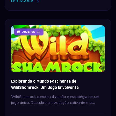
LER AGORA
2026-06-05
Explorando o Mundo Fascinante de
WildShamrock: Um Jogo Envolvente
WildShamrock combina diversão e estratégia em um
jogo único. Descubra a introdução cativante e as
regras envolventes deste jogo tematizado.