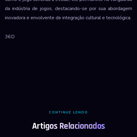
da indústria de jogos, destacando-se por sua abordagem
inovadora e envolvente de integração cultural e tecnológica.
36D
CONTINUE LENDO
Artigos Relacionados