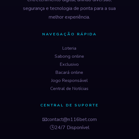
segurança e tecnologia de ponta para a sua
melhor experiência.
NAVEGAÇÃO RÁPIDA
Loteria
Sabong online
Exclusivo
Bacará online
Jogo Responsável
Central de Notícias
CENTRAL DE SUPORTE
📧
contact@n116bet.com
🕒
24/7 Disponível