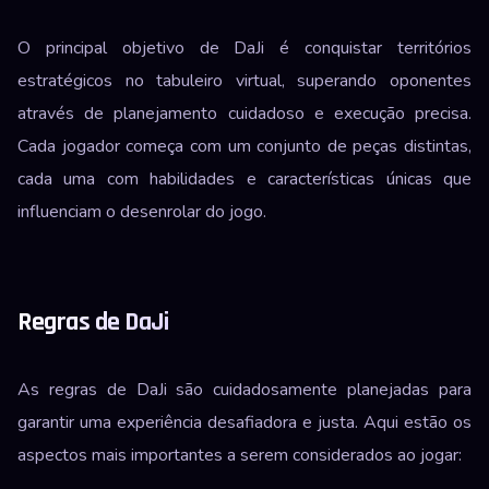
O principal objetivo de DaJi é conquistar territórios
estratégicos no tabuleiro virtual, superando oponentes
através de planejamento cuidadoso e execução precisa.
Cada jogador começa com um conjunto de peças distintas,
cada uma com habilidades e características únicas que
influenciam o desenrolar do jogo.
Regras de DaJi
As regras de DaJi são cuidadosamente planejadas para
garantir uma experiência desafiadora e justa. Aqui estão os
aspectos mais importantes a serem considerados ao jogar: