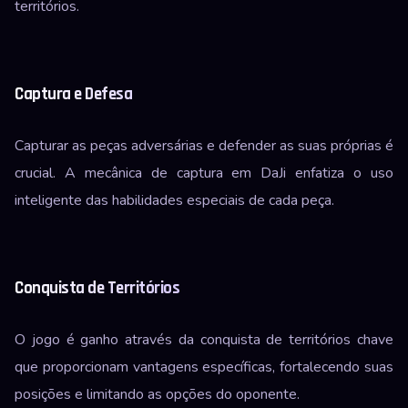
territórios.
Captura e Defesa
Capturar as peças adversárias e defender as suas próprias é
crucial. A mecânica de captura em DaJi enfatiza o uso
inteligente das habilidades especiais de cada peça.
Conquista de Territórios
O jogo é ganho através da conquista de territórios chave
que proporcionam vantagens específicas, fortalecendo suas
posições e limitando as opções do oponente.