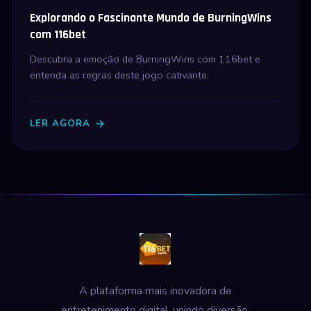
Explorando o Fascinante Mundo de BurningWins
com 116bet
Descubra a emoção de BurningWins com 116bet e
entenda as regras deste jogo cativante.
LER AGORA
A plataforma mais inovadora de
entretenimento digital, unindo diversão,