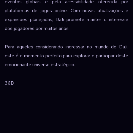
eventos globais e pela acessibilidade oferecida por
plataformas de jogos online. Com novas atualizações e
expansões planejadas, DaJi promete manter o interesse
dos jogadores por muitos anos.
Para aqueles considerando ingressar no mundo de DaJi,
este é o momento perfeito para explorar e participar deste
emocionante universo estratégico.
36D