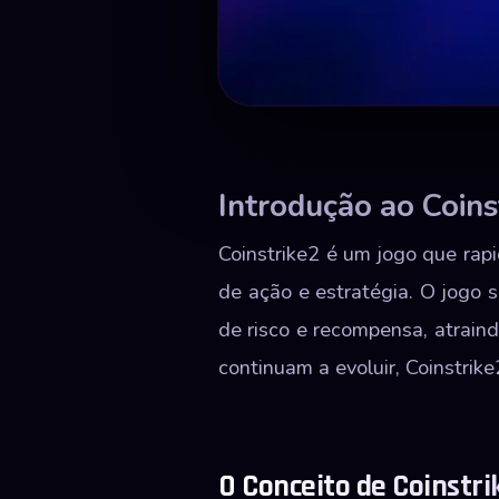
Introdução ao Coins
Coinstrike2 é um jogo que ra
de ação e estratégia. O jogo
de risco e recompensa, atrain
continuam a evoluir, Coinstrik
O Conceito de Coinstri