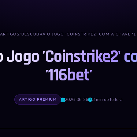
ARTIGOS
/
DESCUBRA O JOGO 'COINSTRIKE2' COM A CHAVE '1
 Jogo 'Coinstrike2' 
'116bet'
2026-06-26
3 min de leitura
ARTIGO PREMIUM