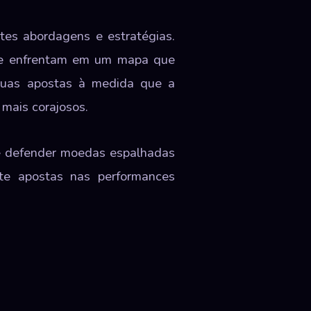
tes abordagens e estratégias.
 se enfrentam em um mapa que
suas apostas à medida que a
 mais corajosos.
 e defender moedas espalhadas
te apostas nas performances