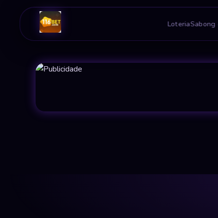
Loteria
Sabong 