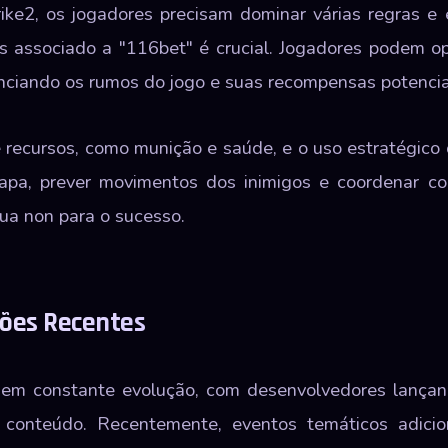
ike2, os jogadores precisam dominar várias regras e e
s associado a "116bet" é crucial. Jogadores podem o
enciando os rumos do jogo e suas recompensas potencia
e recursos, como munição e saúde, e o uso estratégic
apa, prever movimentos dos inimigos e coordenar c
qua non para o sucesso.
ções Recentes
em constante evolução, com desenvolvedores lançan
e conteúdo. Recentemente, eventos temáticos adic