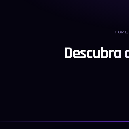
HOME
/
Descubra o