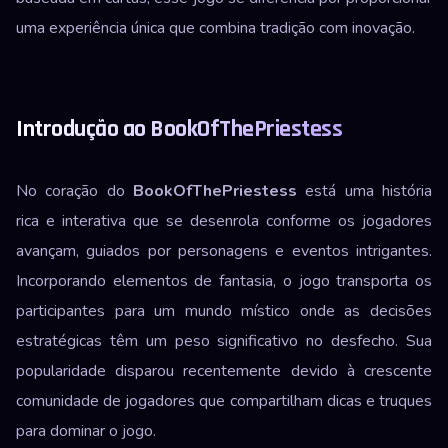
uma experiência única que combina tradição com inovação.
Introdução ao BookOfThePriestess
No coração do
BookOfThePriestess
está uma história
rica e interativa que se desenrola conforme os jogadores
avançam, guiados por personagens e eventos intrigantes.
Incorporando elementos de fantasia, o jogo transporta os
participantes para um mundo místico onde as decisões
estratégicas têm um peso significativo no desfecho. Sua
popularidade disparou recentemente devido à crescente
comunidade de jogadores que compartilham dicas e truques
para dominar o jogo.