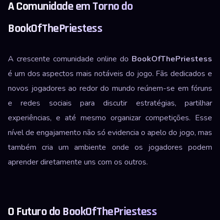
A Comunidade em Torno do
BookOfThePriestess
A crescente comunidade online do
BookOfThePriestess
é um dos aspectos mais notáveis do jogo. Fãs dedicados e
novos jogadores ao redor do mundo reúnem-se em fóruns
e redes sociais para discutir estratégias, partilhar
experiências, e até mesmo organizar competições. Esse
nível de engajamento não só evidencia o apelo do jogo, mas
também cria um ambiente onde os jogadores podem
aprender diretamente uns com os outros.
O Futuro do BookOfThePriestess