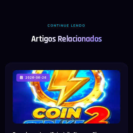
CONTINUE LENDO
Artigos Relacionados
2026-06-26