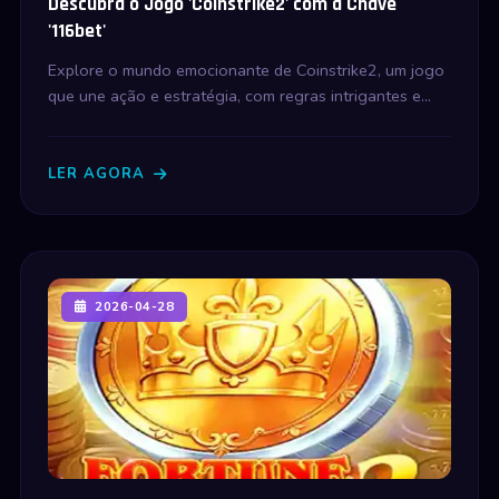
Descubra o Jogo 'Coinstrike2' com a Chave
'116bet'
Explore o mundo emocionante de Coinstrike2, um jogo
que une ação e estratégia, com regras intrigantes e
eventos atuais.
LER AGORA
2026-04-28