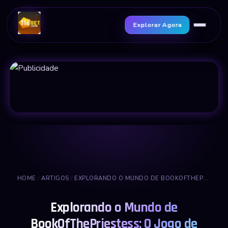
Explorar Agora
HOME
/
ARTIGOS
/
EXPLORANDO O MUNDO DE BOOKOFTHEPRIESTESS: O JOGO DE ESTRATÉGIA E SORTE
Explorando o Mundo de
BookOfThePriestess: O Jogo de