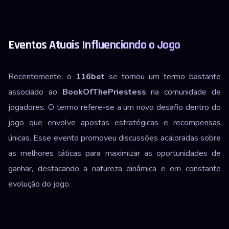
Eventos Atuais Influenciando o Jogo
Recentemente, o
116bet
se tornou um termo bastante
associado ao
BookOfThePriestess
na comunidade de
jogadores. O termo refere-se a um novo desafio dentro do
jogo que envolve apostas estratégicas e recompensas
únicas. Esse evento promoveu discussões acaloradas sobre
as melhores táticas para maximizar as oportunidades de
ganhar, destacando a natureza dinâmica e em constante
evolução do jogo.